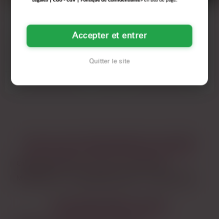
ISABELLE
RIMA
42 ANS
42 ANS
Accepter et entrer
MAISONS-ALFORT
MAISONS-ALFORT
Il fait chaud, je transpire dans mon lit
Y’a des jours où tu t’ennuies tellement
Quitter le site
et je ne dors pas. Alors je me suis
que même ton chat te regarde comme
dit…
s’il savait…
Voir son annonce
Voir son annonce
LES VILLES DU DÉPARTEMENT
VAL-DE-MARNE
Champigny-sur-Marne
Créteil
Ivry-sur-Seine
Maisons-Alfort
Saint-Maur-des-Fossés
Vitry-sur-Seine
LES DÉPARTEMENTS VOISINS