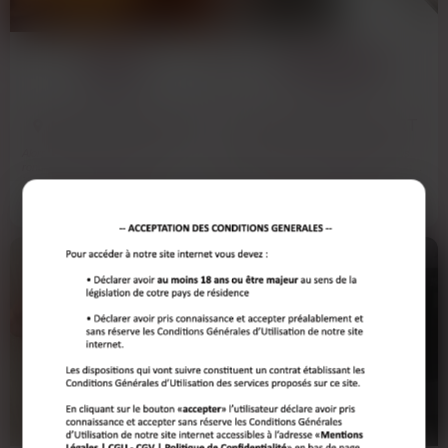
MAYA
MATHILDE
38 ANS
37 ANS
MAISONS-ALFORT
MAISONS-ALFORT
Alors, j'étais en train de tourner en
Salut les mecs, ici Mathilde, 37 ans.
rond dans mon appart ce soir,
J'en ai marre des conversations en
impossible de trouver…
ligne où on…
Voir son annonce
Voir son annonce