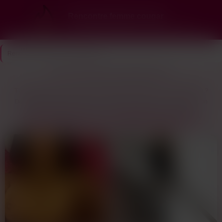
Rencontre femme cougar
Ici, les cougars choisissent… et elles te veulent
Rencontre Cougar
>
Val-de-Marne
Envie de cougar à Val-de-Marne (94) ?
T’as déjà pensé à rencontrer une femme mature dans le Val-de-Marne ?
Des profils de femmes mûres qui cherchent à s’amuser, ça existe. Ici, on
parle de quadra et même quinqua prêtes à partager des moments
DES QUINQUA DE VAL-DE-MARNE (94) SONT LÀ
cools.Dans ce coin, t’as tout un monde de possibilités. Des femmes
expérimentées qui ne se prennent pas la tête, juste envie de profiter. Pas
besoin de jouer les séducteurs professionnels, elles savent ce qu’elles
veulent. Tu pourrais bien être surpris par la diversité des annonces cougar
que tu vas trouver ici.L’avantage ? C’est local, donc fini les kilomètres pour
une rencontre. Les échanges sont rapides, souvent on passe du tchat au
numéro en deux temps trois mouvements. Imagine déjà le prochain plan
discret près de chez toi !Alors vas-y, n’attends plus. Crée ton profil, c’est
gratuit et sans engagement !