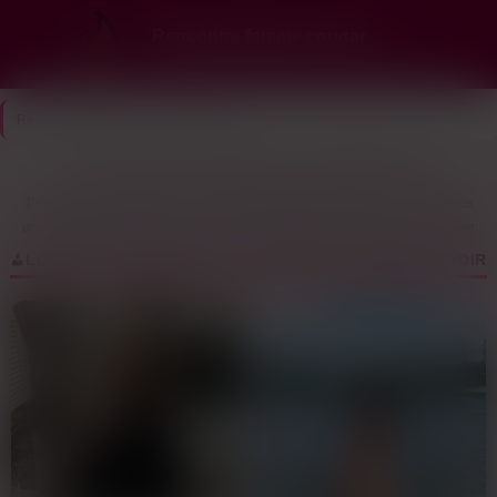
Rencontre femme cougar
Ici, les cougars choisissent… et elles te veulent
Rencontre Cougar
>
Loire-Atlantique
Les vraies annonces cougar de Loire-Atlantique (44)
T’en as marre de galérer sur les applis de dating classiques ? Tu cherches
une rencontre femme cougar sans prise de tête, mais impossible de trouver
chaussure à ton pied ? Je te comprends. Dans la Loire-Atlantique, les
LOIRE-ATLANTIQUE (44) : LES PROFILS COUGAR À VOIR
plans sans prise de tête, c’est pas toujours simple.Le problème, c’est que
sur les sites lambda, tu perds un temps dingue. Des soirées à matcher
sans résultat, des conversations qui partent en sucette et qui finissent
jamais. Tu finis par te dire que les vraies rencontres, c’est has been. Des
quadras qui ont la pêche, des femmes mûres qui cherchent un plan rapide,
elles existent pourtant.Ici, c’est différent. Les profils sont vérifiés, les mecs
comme toi qui veulent du concret. Un tchat qui marche direct, des numéros
qui circulent vite. Pas besoin de perdre des plombes à faire mumuse, tu
trouves ton plan en mode express. Des femmes qui savent ce qu’elles
veulent, qui n’ont pas peur de faire le premier pas.Résultat ? De passer