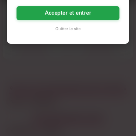
SYLVIE
LOLA
Accepter et entrer
42 ANS
34 ANS
SAINT-NAZAIRE
NANTES
Quitter le site
Je suis en colère, libérée, prête à tout.
Y'a des soirs comme ça où on a juste
Besoin d'un homme sincère pour une
envie de se lâcher. Fraîchement
belle…
célibataire, je…
Voir son annonce
Voir son annonce
LES VILLES DU DÉPARTEMENT
LOIRE-ATLANTIQUE
Nantes
Saint-Nazaire
LES DÉPARTEMENTS VOISINS
Maine-et-Loire
Morbihan