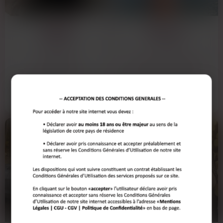
d’une soirée pourrie à un plan à 10 minutes de chez toi. Un message, deux
échanges, et hop : rendez-vous. Sans prise de tête, sans blabla
IRÈNE
STELLA
inutile.Alors prêt à te faire plaisir ?
63 ANS
37 ANS
NANTES
SAINT-NAZAIRE
Irène, 63 ans, jongle entre son rôle de
Salut les mecs, première fois que je
conseillère en réinvention
poste ici.C'est l'été, j'ai 37 ans, je suis
professionnelle et ses…
une…
Voir son annonce
Voir son annonce