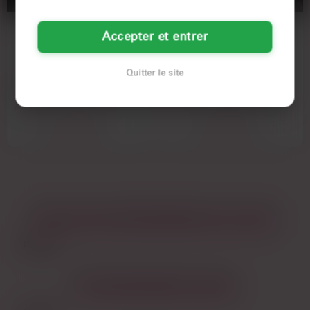
DIANA
ALISON
Accepter et entrer
47 ANS
56 ANS
Quitter le site
RENNES
RENNES
Écoute, je suis une nana de 47 ans,
Toi là, oui toi qui a le goût de
pas là pour te faire un discours.
l’aventure. Aujourd’hui, j’ai croisé mon
J'aime bien les…
reflet et je me…
Voir son annonce
Voir son annonce
LES VILLES DU DÉPARTEMENT
ILE-ET-VILAINE
Rennes
LES DÉPARTEMENTS VOISINS