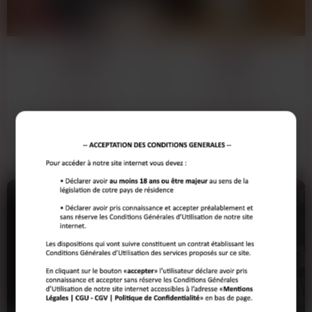
SOUAD
AICHA
59 ANS
70 ANS
RENNES
RENNES
Va falloir qu'on parle clairement : j'ai
Amina 70 ans à Rennes depuis
besoin d'un mec sympa qui sait ce
quelques mois après s'être retirée de
que c'est que…
Lyon. Dispo aux…
Voir son annonce
Voir son annonce