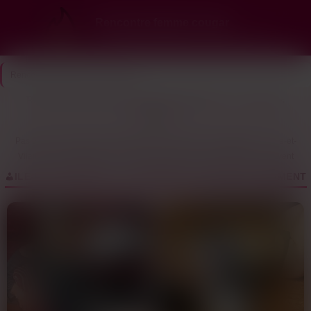
Rencontre femme cougar
Ici, les cougars choisissent… et elles te veulent
Rencontre Cougar
>
Ile-et-Vilaine
Rencontre Femme Cougar à Ile-et-Vilaine (35) — annonces
récentes
Pas envie de perdre ton temps avec des rencontres compliquées ? L’Ile-et-
Vilaine va te surprendre. Des femmes cougar qui ont la pêche, qui savent
ce qu’elles veulent, et qui ne tournent pas autour du pot.Ici, les quadras
ILE-ET-VILAINE (35) : LES PROFILS COUGAR DU MOMENT
branchées sont légion. Entre Rennes et les coins alentour, les profils de
femmes mûres s’enchaînent. L’ambiance ? Direct et sans filtre. Ces nanas
ont passé l’âge des jeux, elles recherchent du concret, du simple, du qui
claque.Le truc génial, c’est la rapidité. Un message, un match, et hop ! Pas
besoin de faire des détours. Ces femmes de 40-50 ans sont là pour
s’éclater, sans prise de tête. Pas de blabla, du speed et du fun.Fonce, crée
ton profil. La suite t’appartient.