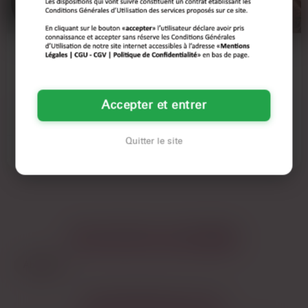
AGNÈS
LÉNA
41 ANS
34 ANS
AMIENS
AMIENS
Accepter et entrer
Ces profils fantômes sur les sites de
Léna, souriante angevine au physique
rencontre m'irritent au plus haut point.
athlétique et allure captivante, offre
Un message…
une soirée…
Quitter le site
Voir son annonce
Voir son annonce
LES AUTRES VILLES DE
SOMME
Abbeville
LES PRINCIPALES VILLES