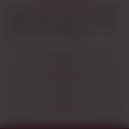
Paris
Marseille
Lyon
Toulouse
Nice
Nantes
Montpellier
Strasbourg
Bordeaux
Lille
Rennes
Reims
Toulon
Saint-Étienne
Le Havre
Grenoble
Angers
Dijon
Nîmes
Villeurbanne
Comment savoir si un profil de rencontre cougar à
Amiens est actif ?
Rencontre cougar à Amiens, ça mène vraiment à des rdv
ou c’est juste du tchat ?
Les profils de rencontre cougar à Amiens sont vérifiés
comment ?
Est-ce que les cougars d’Amiens acceptent les débutants
en rencontre mature ?