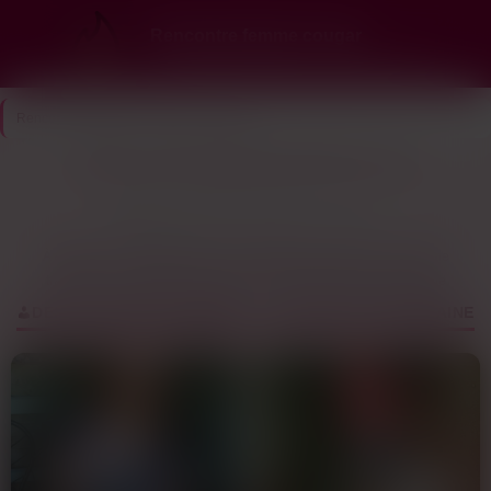
Rencontre femme cougar
Ici, les cougars choisissent… et elles te veulent
Rencontre Cougar
>
Somme
>
Amiens
Amiens : trouve des profils cougar dans ton coin
22
Dernière connexion il y a 18 min
profils
À Amiens, les échanges pour une rencontre cougar vont à un rythme
tranquille. Les réponses arrivent souvent dans la journée, parfois le
lendemain. C’est pas une ville où tout se décide en deux heures, mais
DES COUGARS DE AMIENS — ACTIVES CETTE SEMAINE
plutôt où les gens prennent le temps de discuter avant de se voir. Les
femmes matures ici préfèrent un tchat un peu plus long pour jauger si le
feeling est là, surtout vu la taille de la ville : avec 135 000 habitants, tout le
monde se croise un jour ou l’autre, alors mieux vaut éviter les mauvaises
surprises.
Ce rythme s’explique aussi par les habitudes locales. Amiens, c’est une
ville étudiante, mais avec une population active qui travaille en journée et