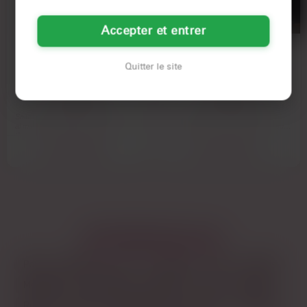
déboucher sur quelque chose de concret.
Accepter et entrer
EDWIGE
ISABELLE
Quitter le site
38 ANS
42 ANS
TOURS
TOURS
Salut, c'est Edwige ici, de Tours. J'en
Je ne suis pas du genre à tourner
ai marre de la routine, j'ai envie de me
autour du pot. Je sais ce que je veux
lâcher…
et j'ai un…
Voir son annonce
Voir son annonce
LES PRINCIPALES VILLES
Paris
Marseille
Lyon
Toulouse
Nice
Nantes
Montpellier
Strasbourg
Bordeaux
Lille
Rennes
Reims
Toulon
Saint-Étienne
Le Havre
Grenoble