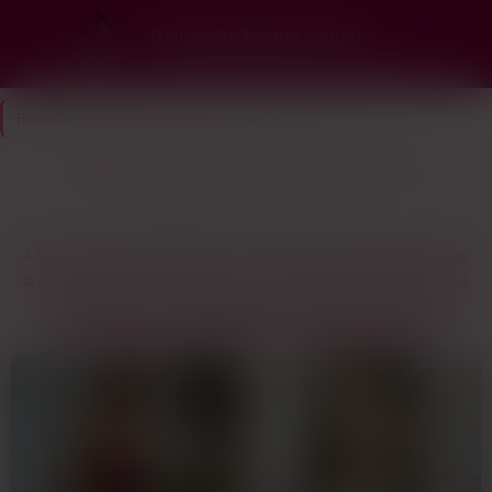
Rencontre femme cougar
Ici, les cougars choisissent… et elles te veulent
Rencontre Cougar
>
Indre-et-Loire
>
Tours
Tours : trouve des femmes cougar dans ton coin
16
Dernière connexion il y a 1h42
profils
À Tours, les mecs qui cherchent une rencontre cougar savent que c’est pas
la même ambiance qu’à Paris ou Lyon. Ici, la ville est assez petite pour que
tout le monde se croise, mais assez grande pour que les femmes matures
CONSULTE LES ANNONCES COUGAR À TOURS
gardent leur anonymat. Les profils actifs sont surtout concentrés autour du
centre et des quartiers comme les Halles ou la rue Colbert, où les bars
ferment tard et où les gens sortent sans se prendre la tête. Les femmes
d’expérience ici préfèrent les sites spécialisés plutôt que les applis grand
public — elles veulent pas tomber sur des gamins ou des mecs qui
cherchent juste un plan sans lendemain.
Les échanges commencent souvent par un tchat, histoire de voir si le