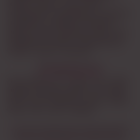
Colombes
Courbevoie
Créteil
Drancy
Évry-Courcouronnes
Issy-les-Moulineaux
Ivry-sur-Seine
Le Blanc-Mesnil
Levallois-Perret
Maisons-Alfort
Montreuil
Nanterre
Noisy-le-Grand
Pantin
Paris
Rueil-Malmaison
Saint-Denis
Saint-Maur-des-Fossés
Sarcelles
Versailles
Vitry-sur-Seine
LES PRINCIPALES VILLES
Paris
Marseille
Lyon
Toulouse
Nice
Nantes
Montpellier
Strasbourg
Bordeaux
Lille
Rennes
Reims
Toulon
Saint-Étienne
Le Havre
Grenoble
Angers
Dijon
Nîmes
Villeurbanne
Est-ce que les femmes matures d’Asnières répondent
vraiment aux messages pour une rencontre cougar ?