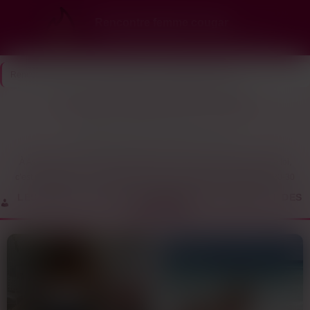
Rencontre femme cougar
Ici, les cougars choisissent… et elles te veulent
Rencontre Cougar
>
Hauts-de-Seine
>
Asnières-sur-Seine
Des cougars à Asnières-sur-Seine sont dispo
11
Dernière connexion il y a 1h10
profils
À Asnières, trouver une femme mûre qui cherche la même chose que toi,
c’est pas évident. Les applis généralistes sont saturées de profils de 20-30
ans, et les femmes de 40 ou 50 ans y passent inaperçues. Résultat, elles
LES PROFILS COUGAR DE ASNIÈRES-SUR-SEINE ET DES
se tournent vers des sites où elles savent qu’elles vont croiser des mecs
ENVIRONS
dans la même tranche d’âge, avec les mêmes attentes. Ici, les profils actifs
sont surtout concentrés autour du centre et des berges de Seine, là où les
bars et les terrasses attirent du monde en soirée.
Le problème, c’est que les sites classiques mélangent tout. Une femme
mature qui cherche un plan cougar régulier ou un coup d’un soir va pas
perdre son temps à trier des profils de mecs qui veulent une relation