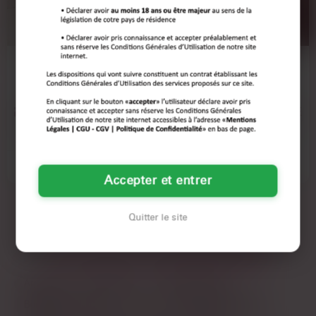
ÉLODIE
AUDE
42 ANS
50 ANS
ASNIÈRES-SUR-SEINE
ASNIÈRES-SUR-SEINE
Y'a des soirs où une meuf se retrouve
Franchement, je me suis réveillée de
coincée dans son appart après avoir
ma sieste, et j'ai réalisé que j'avais
lavé tous les…
envie d'un…
Voir son annonce
Voir son annonce
Accepter et entrer
Quitter le site
LES AUTRES VILLES DE
HAUTS-DE-SEINE
Argenteuil
Aubervilliers
Aulnay-sous-Bois
Boulogne-Billancourt
Cergy
Champigny-sur-Marne