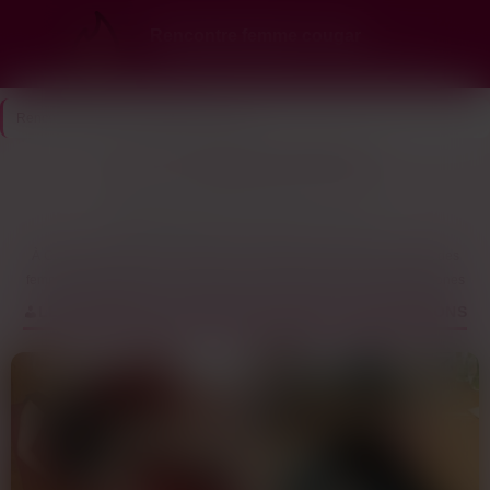
Rencontre femme cougar
Ici, les cougars choisissent… et elles te veulent
Rencontre Cougar
>
Calvados
>
Caen
Caen — des cougars veulent discuter
10
Dernière connexion il y a 14 min
profils
À Caen, les profils qui cherchent une rencontre cougar sont souvent des
femmes entre 40 et 55 ans, actives, qui bossent en ville ou dans les zones
d’activité autour. Beaucoup sont divorcées ou en relation libre, et elles
LES ANNONCES COUGAR DE CAEN ET DES ENVIRONS
veulent pas se prendre la tête avec des mecs qui tournent autour du pot.
Les quadras et quinquas ici ont l’habitude de sortir dans les bars du centre,
surtout autour de la place Saint-Sauveur ou vers la rue Écuyère, mais pour
un premier contact, elles préfèrent discuter en ligne avant de se voir. Les
mecs inscrits ont généralement entre 25 et 40 ans, souvent des salariés qui
rentrent tard et qui cherchent un plan régulier ou un coup d’un soir sans
complications.