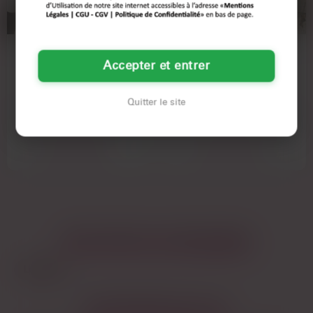
début.
LÉNA
SAMIRA
Accepter et entrer
38 ANS
52 ANS
CAEN
CAEN
Quitter le site
Je ne suis pas celle qui va te faire un
Alors voilà, je suis à Caen, j'ai 52 ans
discours interminable sur ses
et je suis en mode printemps, prête à
'valeurs…
me faire…
Voir son annonce
Voir son annonce
LES AUTRES VILLES DE
CALVADOS
Le Havre
LES PRINCIPALES VILLES